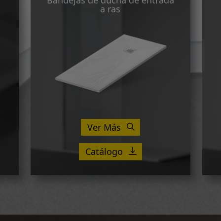
Bandejas de ducha de entrada
a ras
Ver Más
Catálogo