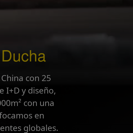
e Ducha
 China con 25
e I+D y diseño,
,000m² con una
nfocamos en
entes globales.