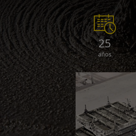
25
años