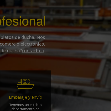
fesional
 platos de ducha. Nos
comercio electrónico,
 de ducha?
contacta a
Embalaje y envío
Tenemos un estricto
departamento de