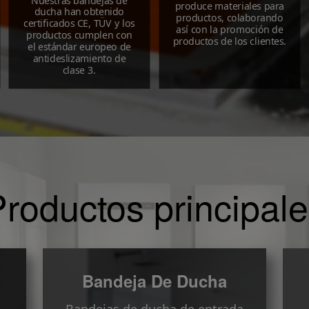
Nuestras bandejas de
produce materiales para
ducha han obtenido
productos, colaborando
certificados CE, TÜV y los
así con la promoción de
productos cumplen con
productos de los clientes.
el estándar europeo de
antideslizamiento de
clase 3.
roductos principal
Bandeja De Ducha