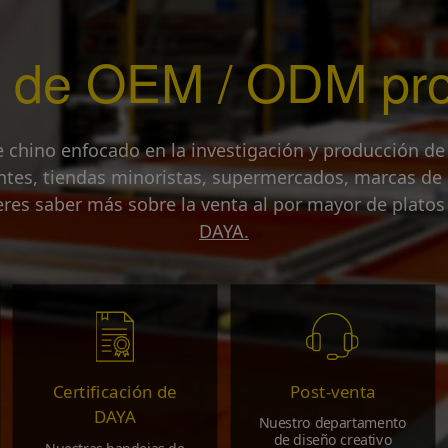
o de OEM / ODM pro
e chino enfocado en la investigación y producción de
ntes, tiendas minoristas, supermercados, marcas de 
res saber más sobre la venta al por mayor de platos
DAYA.
Certificación de
Post-venta
DAYA
Nuestro departamento
de diseño creativo