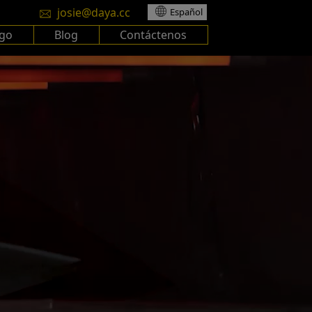
josie@daya.cc
Español
ogo
Blog
Contáctenos