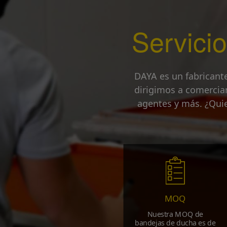
Servici
DAYA es un fabricant
dirigimos a comercia
agentes y más. ¿Quie
MOQ
Nuestra MOQ de
bandejas de ducha es de