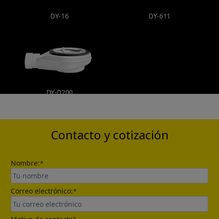
DY-16
DY-611
DY-D200
Contacto y cotización
Nombre:
*
Correo electrónico:
*