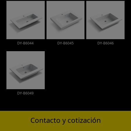
DY-B6044
DY-B6045
DY-B6046
DY-B6049
Contacto y cotización