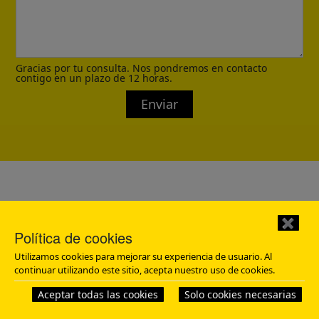
Gracias por tu consulta. Nos pondremos en contacto
contigo en un plazo de 12 horas.
Enviar
✖
Política de cookies
Utilizamos cookies para mejorar su experiencia de usuario. Al
continuar utilizando este sitio, acepta nuestro uso de cookies.
Cotización Ahora
Aceptar todas las cookies
Solo cookies necesarias