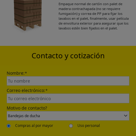
Empaque normal de cartón con palet de
Get Catalogue
madera contrachapada (no se requiere
fumigación) y correa de PP para fijar los
lavabos en el palet, finalmente, usar película
de envoltura exterior para asegurar que los
Please leave your contact information,the
lavabos estén bien fijados en el palet.
catalogue will be sent to your mailbox
automatically.
Contacto y cotización
Nombre:
*
Correo electrónico:
*
Send
Motivo de contacto?
Compras al por mayor
Uso personal