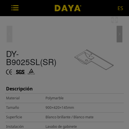
ES
DY-
B9025SL(SR)
Descripción
Material
Polymarble
Tamaño
900×420×145mm
Superficie
Blanco brillante / Blanco mate
Instalación
Lavabo de gabinete