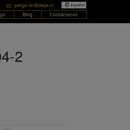
yango.lin@daya.cc
Español
ogo
Blog
Contáctenos
4-2