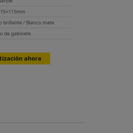
arble
515×115mm
o brillante / Blanco mate
o de gabinete
ización ahora