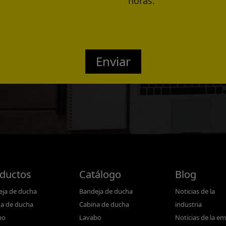
horas.
Confirmed
Enviar
ductos
Catálogo
Blog
ja de ducha
Bandeja de ducha
Noticias de la
a de ducha
Cabina de ducha
industria
bo
Lavabo
Noticias de la e