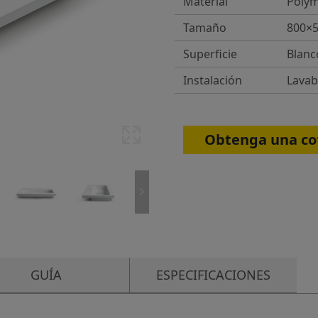
Material
Polym
Tamaño
800×
Superficie
Blanc
Instalación
Lavab
Obtenga una cot
GUÍA
ESPECIFICACIONES