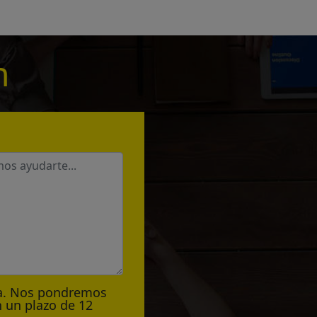
n
ta. Nos pondremos
 un plazo de 12