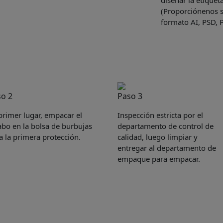
diseñar la etiquet
(Proporciónenos s
formato AI, PSD, 
o 2
Paso 3
primer lugar, empacar el
Inspección estricta por el
abo en la bolsa de burbujas
departamento de control de
a la primera protección.
calidad, luego limpiar y
entregar al departamento de
empaque para empacar.
Get Catalogue
e leave your contact information,the catalogue will b
ur mailbox automatically.