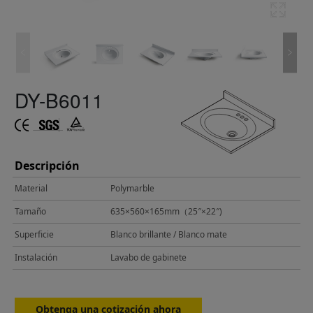
DY-B6011
Descripción
Material
Polymarble
Tamaño
635×560×165mm（25″×22″)
Superficie
Blanco brillante / Blanco mate
Instalación
Lavabo de gabinete
Obtenga una cotización ahora