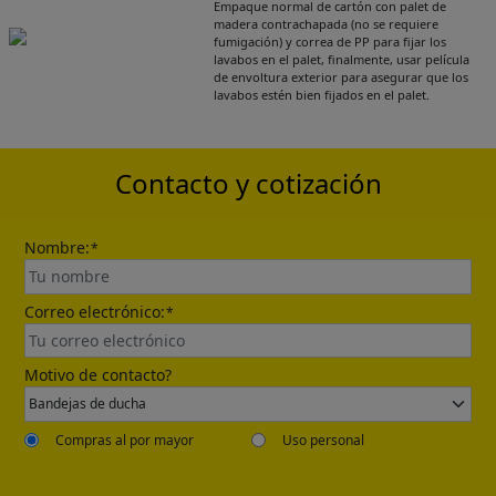
Empaque normal de cartón con palet de
Get Catalogue
madera contrachapada (no se requiere
fumigación) y correa de PP para fijar los
lavabos en el palet, finalmente, usar película
de envoltura exterior para asegurar que los
Please leave your contact information,the
lavabos estén bien fijados en el palet.
catalogue will be sent to your mailbox
automatically.
Contacto y cotización
Nombre:
*
Correo electrónico:
*
Send
Motivo de contacto?
Compras al por mayor
Uso personal