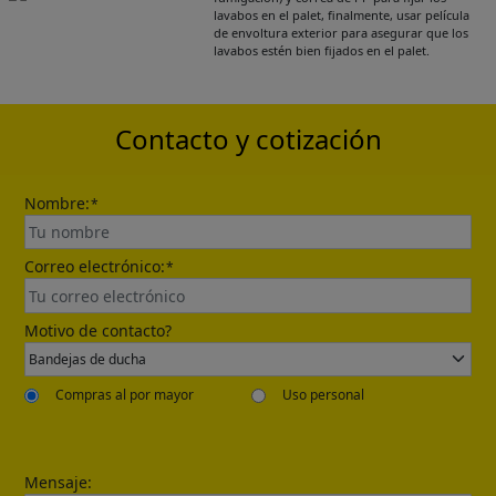
lavabos en el palet, finalmente, usar película
de envoltura exterior para asegurar que los
Please leave your contact information,the
lavabos estén bien fijados en el palet.
catalogue will be sent to your mailbox
automatically.
Contacto y cotización
Nombre:
*
Correo electrónico:
*
Send
Motivo de contacto?
Compras al por mayor
Uso personal
Mensaje: