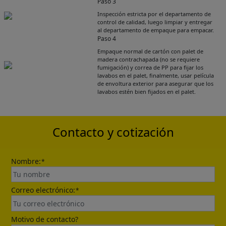
Paso 3
Inspección estricta por el departamento de
control de calidad, luego limpiar y entregar
al departamento de empaque para empacar.
Paso 4
Empaque normal de cartón con palet de
Get Catalogue
madera contrachapada (no se requiere
fumigación) y correa de PP para fijar los
lavabos en el palet, finalmente, usar película
de envoltura exterior para asegurar que los
Please leave your contact information,the
lavabos estén bien fijados en el palet.
catalogue will be sent to your mailbox
automatically.
Contacto y cotización
Nombre:
*
Correo electrónico:
*
Send
Motivo de contacto?