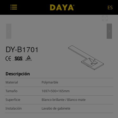
ES
DY-B1701
Descripción
Material
Polymarble
Tamaño
1697×500×165mm
Superficie
Blanco brillante / Blanco mate
Instalación
Lavabo de gabinete