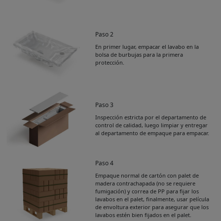
Paso 2
En primer lugar, empacar el lavabo en la
bolsa de burbujas para la primera
protección.
Paso 3
Inspección estricta por el departamento de
control de calidad, luego limpiar y entregar
al departamento de empaque para empacar.
Paso 4
Empaque normal de cartón con palet de
Get Catalogue
madera contrachapada (no se requiere
fumigación) y correa de PP para fijar los
lavabos en el palet, finalmente, usar película
de envoltura exterior para asegurar que los
Please leave your contact information,the
lavabos estén bien fijados en el palet.