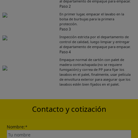
al departamento de empaque para empacar.
Paso 2
En primer lugar, empacar el lavabo en la
bolsa de burbujas para la primera
protección.
Paso 3
Inspección estricta por el departamento de
control de calidad, luego limpiar y entregar
al departamento de empaque para empacar.
Paso 4
Empaque normal de cartón con palet de
Get Catalogue
madera contrachapada (no se requiere
fumigación) y correa de PP para fijar los
lavabos en el palet, finalmente, usar película
de envoltura exterior para asegurar que los
Please leave your contact information,the
lavabos estén bien fijados en el palet.
catalogue will be sent to your mailbox
automatically.
Contacto y cotización
Nombre:
*