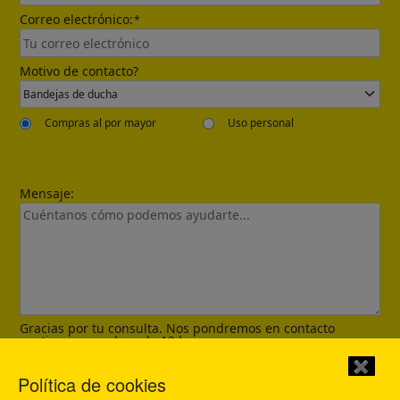
Correo electrónico:
*
Send
Motivo de contacto?
Compras al por mayor
Uso personal
Mensaje:
Confirmed
Gracias por tu consulta. Nos pondremos en contacto
contigo en un plazo de 12 horas.
✖
Enviar
Política de cookies