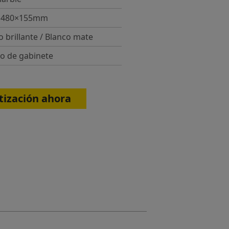
×480×155mm
o brillante / Blanco mate
o de gabinete
ización ahora