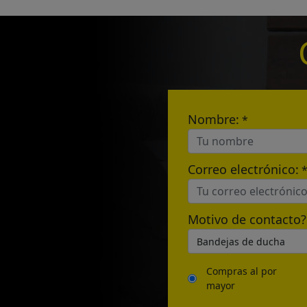
Name:
E-mail:
Nombre:
*
Correo electrónico:
Motivo de contacto?
Compras al por
mayor