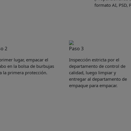
formato AI, PSD, 
o 2
Paso 3
primer lugar, empacar el
Inspección estricta por el
abo en la bolsa de burbujas
departamento de control de
a la primera protección.
calidad, luego limpiar y
entregar al departamento de
empaque para empacar.
Get Catalogue
e leave your contact information,the catalogue will b
ur mailbox automatically.