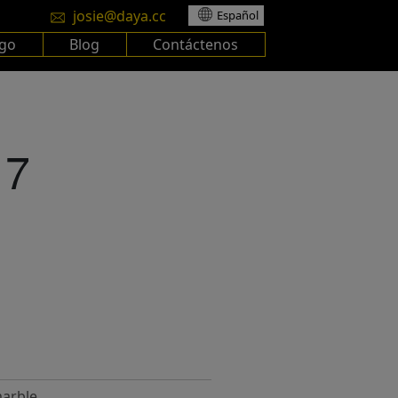
josie@daya.cc
Español
ogo
Blog
Contáctenos
17
arble