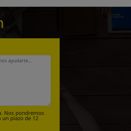
n
ta. Nos pondremos
 un plazo de 12