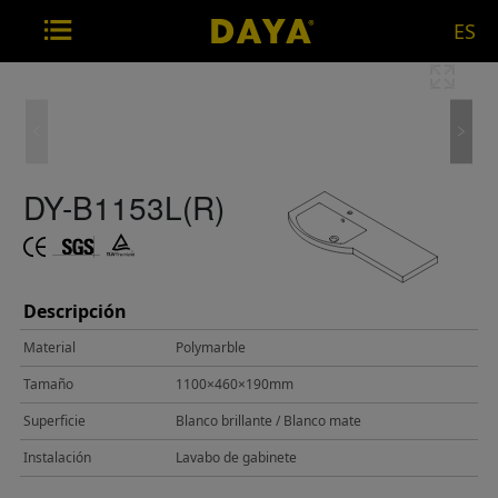
ES
DY-B1153L(R)
Descripción
Material
Polymarble
Tamaño
1100×460×190mm
Superficie
Blanco brillante / Blanco mate
Instalación
Lavabo de gabinete