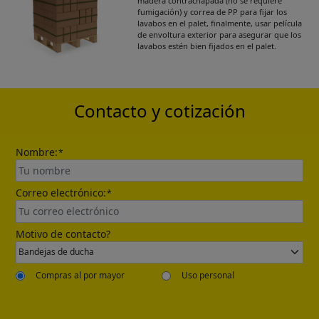
Get Catalogue
madera contrachapada (no se requiere
fumigación) y correa de PP para fijar los
lavabos en el palet, finalmente, usar película
de envoltura exterior para asegurar que los
Please leave your contact information,the
lavabos estén bien fijados en el palet.
catalogue will be sent to your mailbox
automatically.
Contacto y cotización
Nombre:
*
Correo electrónico:
*
Send
Motivo de contacto?
Compras al por mayor
Uso personal