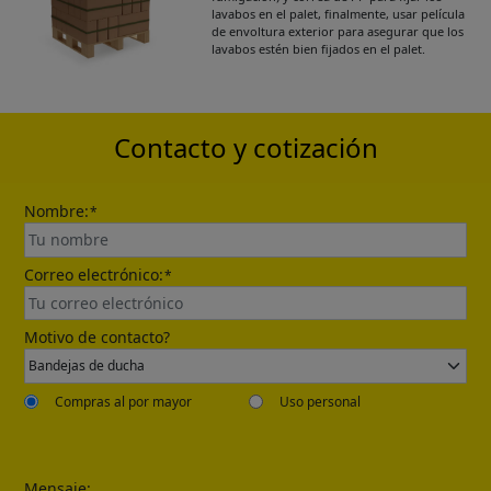
lavabos en el palet, finalmente, usar película
de envoltura exterior para asegurar que los
Please leave your contact information,the
lavabos estén bien fijados en el palet.
catalogue will be sent to your mailbox
automatically.
Contacto y cotización
Nombre:
*
Correo electrónico:
*
Send
Motivo de contacto?
Compras al por mayor
Uso personal
Mensaje: