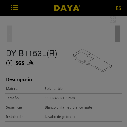
ES
DY-B1153L(R)
Descripción
Material
Polymarble
Tamaño
1100×460×190mm
Superficie
Blanco brillante / Blanco mate
Instalación
Lavabo de gabinete